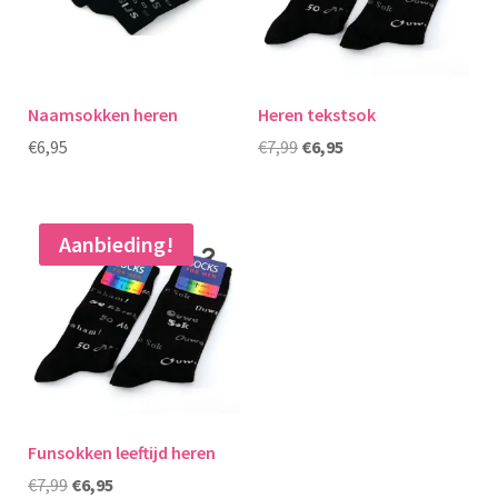
Naamsokken heren
Heren tekstsok
Oorspronkelijke
Huidige
€
6,95
€
7,99
€
6,95
prijs
prijs
was:
is:
€7,99.
€6,95.
Aanbieding!
Funsokken leeftijd heren
Oorspronkelijke
Huidige
€
7,99
€
6,95