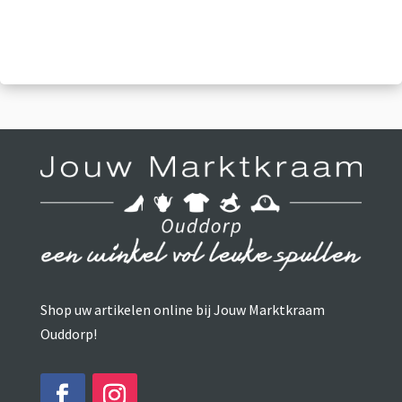
prijs
prijs
was:
is:
€7,99.
€6,95.
Shop uw artikelen online bij Jouw Marktkraam
Ouddorp!