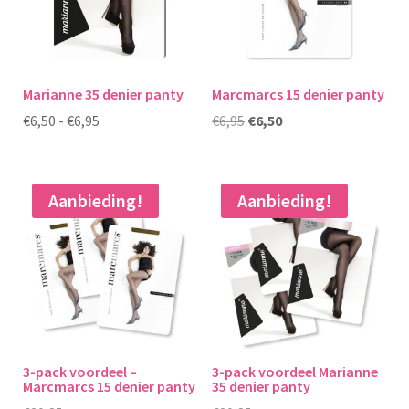
Marianne 35 denier panty
Marcmarcs 15 denier panty
Prijsklasse:
Oorspronkelijke
Huidige
€
6,50
-
€
6,95
€
6,95
€
6,50
€6,50
prijs
prijs
tot
was:
is:
€6,95
€6,95.
€6,50.
Aanbieding!
Aanbieding!
3-pack voordeel –
3-pack voordeel Marianne
Marcmarcs 15 denier panty
35 denier panty