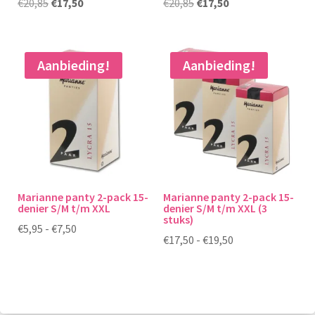
Oorspronkelijke
Huidige
Oorspronkelijke
Huidige
€
20,85
€
17,50
€
20,85
€
17,50
prijs
prijs
prijs
prijs
was:
is:
was:
is:
€20,85.
€17,50.
€20,85.
€17,50.
Aanbieding!
Aanbieding!
Marianne panty 2-pack 15-
Marianne panty 2-pack 15-
denier S/M t/m XXL
denier S/M t/m XXL (3
stuks)
Prijsklasse:
€
5,95
-
€
7,50
Prijsklasse:
€
17,50
-
€
19,50
€5,95
€17,50
tot
tot
€7,50
€19,50