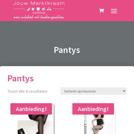
Pantys
Pantys
Gesorteerd
Toont alle 6 resultaten
op
nieuwste
Aanbieding!
Aanbieding!