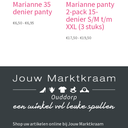
Marianne 35
Marianne panty
denier panty
2-pack 15-
denier S/M t/m
Prijsklasse:
€
6,50
-
€
6,95
XXL (3 stuks)
€6,50
tot
Prijsklasse:
€
17,50
-
€
19,50
€6,95
€17,50
tot
€19,50
Shop uw artikelen online bij Jouw Marktkraam