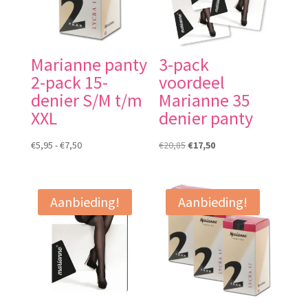
Marianne panty
3-pack
2-pack 15-
voordeel
denier S/M t/m
Marianne 35
XXL
denier panty
Prijsklasse:
Oorspronkelijke
Huidige
€
5,95
-
€
7,50
€
20,85
€
17,50
€5,95
prijs
prijs
tot
was:
is:
€7,50
€20,85.
€17,50.
Aanbieding!
Aanbieding!