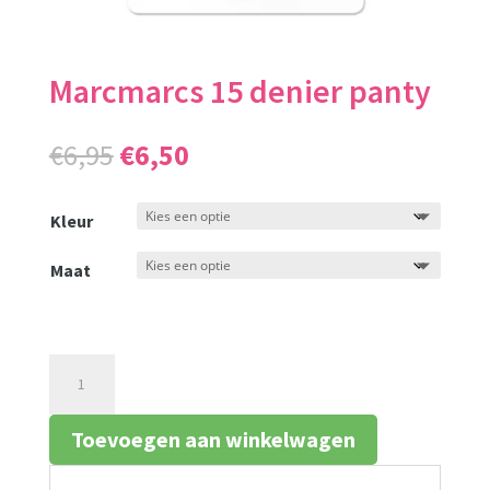
Marcmarcs 15 denier panty
Oorspronkelijke
Huidige
€
6,95
€
6,50
prijs
prijs
was:
is:
Kleur
€6,95.
€6,50.
Maat
Marcmarcs
15
denier
Toevoegen aan winkelwagen
panty
aantal