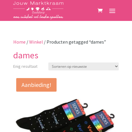
Home
/
Winkel
/ Producten getagged “dames”
dames
Enig resultaat
Aanbieding!