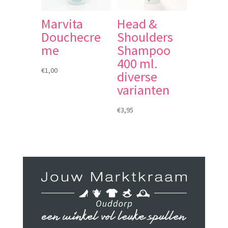
Marvita
Head &
Douchecre
Shoulders
me
Shampoo
400 ml.
€
1,00
diverse
varianten
€
3,95