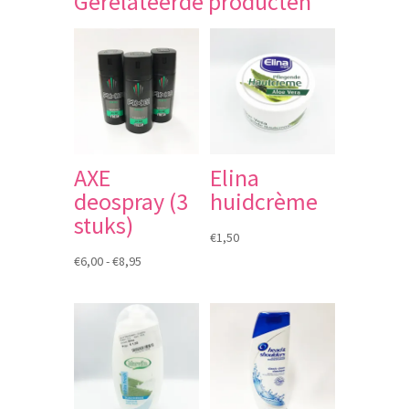
Gerelateerde producten
AXE
Elina
deospray (3
huidcrème
stuks)
€
1,50
Prijsklasse:
€
6,00
-
€
8,95
€6,00
tot
€8,95