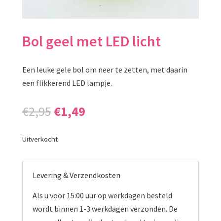
Bol geel met LED licht
Een leuke gele bol om neer te zetten, met daarin
een flikkerend LED lampje.
Oorspronkelijke
Huidige
€
2,95
€
1,49
prijs
prijs
was:
is:
Uitverkocht
€2,95.
€1,49.
Levering & Verzendkosten
Als u voor 15:00 uur op werkdagen besteld
wordt binnen 1-3 werkdagen verzonden. De