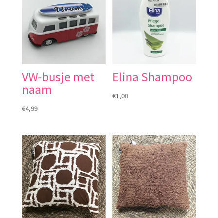
VW-busje met
Elina Shampoo
naam
€
1,00
€
4,99