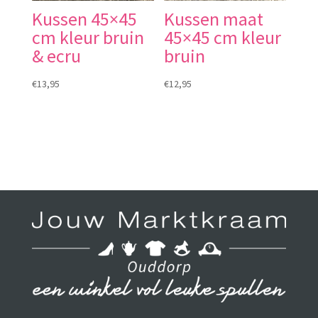
Kussen 45×45
Kussen maat
cm kleur bruin
45×45 cm kleur
& ecru
bruin
€
13,95
€
12,95