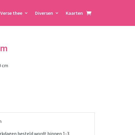
Verse thee
Diversen
Kaarten
cm
0 cm
n
werkdagen besteld wordt binnen 1-3