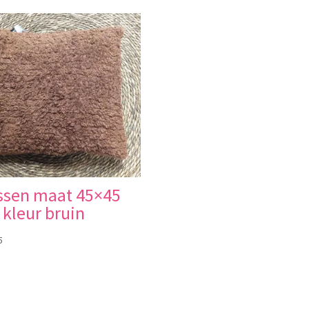
ssen maat 45×45
kleur bruin
5