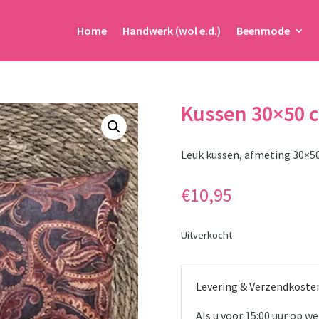
Home
Handwerk (wol e.d.)
Beenmode
Kussen 30×50 
Leuk kussen, afmeting 30×5
€
10,95
Uitverkocht
Levering & Verzendkoste
Als u voor 15:00 uur op 