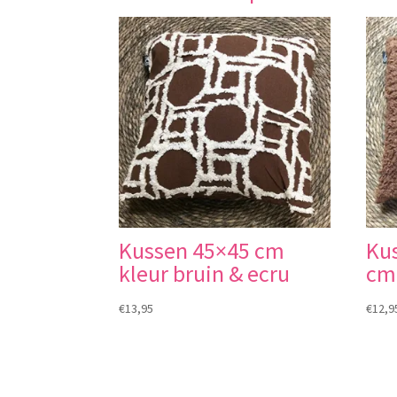
Kussen 45×45 cm
Ku
kleur bruin & ecru
cm 
€
13,95
€
12,9