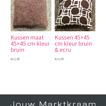
Kussen maat
Kussen 45×45
45×45 cm kleur
cm kleur bruin
bruin
& ecru
€
12,95
€
13,95