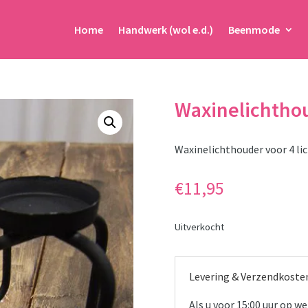
Home
Handwerk (wol e.d.)
Beenmode
Waxinelichtho
Waxinelichthouder voor 4 lic
€
11,95
Uitverkocht
Levering & Verzendkoste
Als u voor 15:00 uur op 