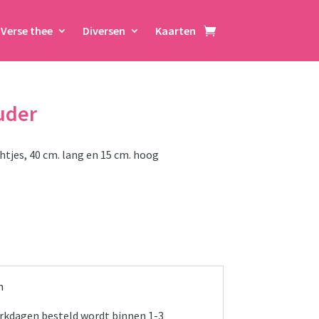
Verse thee
Diversen
Kaarten
uder
htjes, 40 cm. lang en 15 cm. hoog
n
werkdagen besteld wordt binnen 1-3