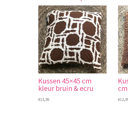
Kussen 45×45 cm
Ku
kleur bruin & ecru
cm 
€
13,95
€
12,9