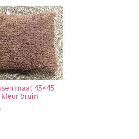
ssen maat 45×45
kleur bruin
5