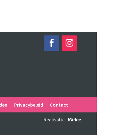
den
Privacybeleid
Contact
m
Realisatie:
JGidee