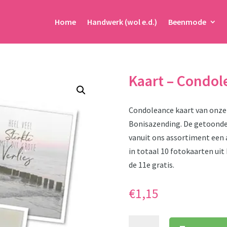
Home
Handwerk (wol e.d.)
Beenmode
Kaart – Condol
Condoleance kaart van onze
Bonisazending. De getoonde 
vanuit ons assortiment een a
in totaal 10 fotokaarten ui
de 11e gratis.
€
1,15
Kaart