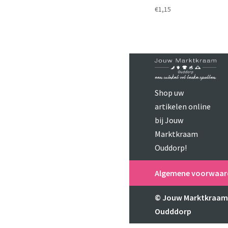
€
1,15
Shop uw
artikelen online
bij Jouw
Marktkraam
Ouddorp!
Algemene voorwaar
© Jouw Marktkraa
Oudddorp