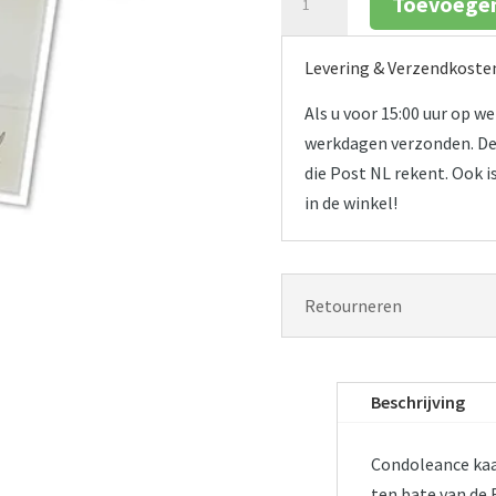
Toevoegen
-
Condoleance
Levering & Verzendkoste
aantal
Als u voor 15:00 uur op 
werkdagen verzonden. De 
die Post NL rekent. Ook i
in de winkel!
Retourneren
Beschrijving
Condoleance kaa
ten bate van de