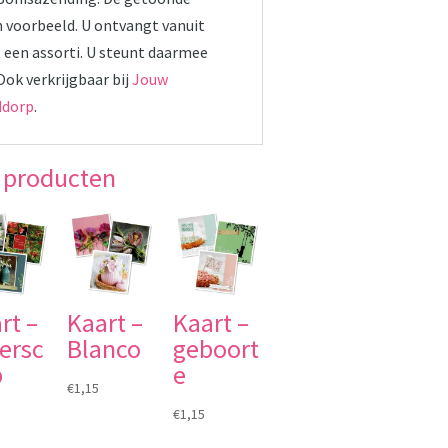
n voorbeeld. U ontvangt vanuit
 een assorti. U steunt daarmee
Ook verkrijgbaar bij
Jouw
ddorp
.
 producten
rt –
Kaart –
Kaart –
ersc
Blanco
geboort
p
e
€
1,15
€
1,15