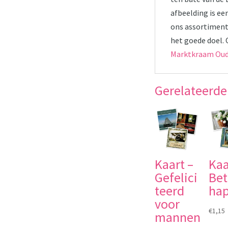
afbeelding is ee
ons assortiment
het goede doel. 
Marktkraam Ou
Gerelateerde
Kaart –
Kaa
Gefelici
Bet
teerd
ha
voor
€
1,15
mannen