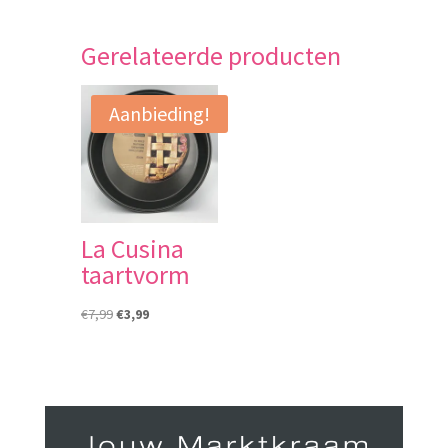
Gerelateerde producten
Aanbieding!
La Cusina
taartvorm
Oorspronkelijke
Huidige
€
7,99
€
3,99
prijs
prijs
was:
is:
€7,99.
€3,99.