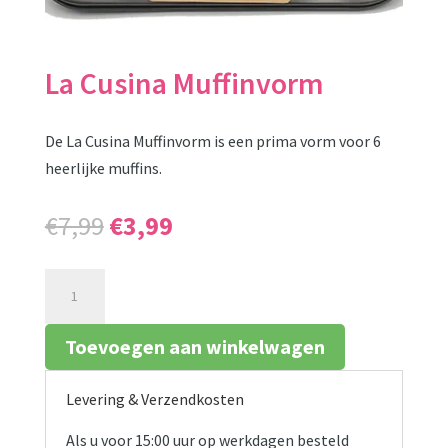
La Cusina Muffinvorm
De La Cusina Muffinvorm is een prima vorm voor 6
heerlijke muffins.
Oorspronkelijke
Huidige
€
7,99
€
3,99
prijs
prijs
was:
is:
La
€7,99.
€3,99.
Cusina
Muffinvorm
Toevoegen aan winkelwagen
aantal
Levering & Verzendkosten
Als u voor 15:00 uur op werkdagen besteld