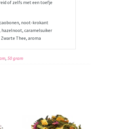
id of zelfs met een toefje
acaobonen, noot-krokant
r, hazelnoot, caramelsuiker
s, Zwarte Thee, aroma
ram
,
50 gram