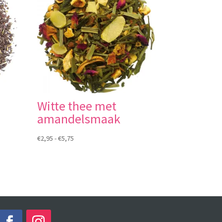
Witte thee met
amandelsmaak
Prijsklasse:
€
2,95
-
€
5,75
€2,95
tot
€5,75