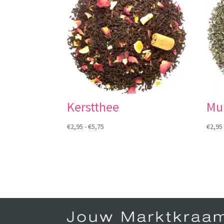
Kerstthee
Mu
Prijsklasse:
€
2,95
-
€
5,75
€
2,95
€2,95
tot
€5,75