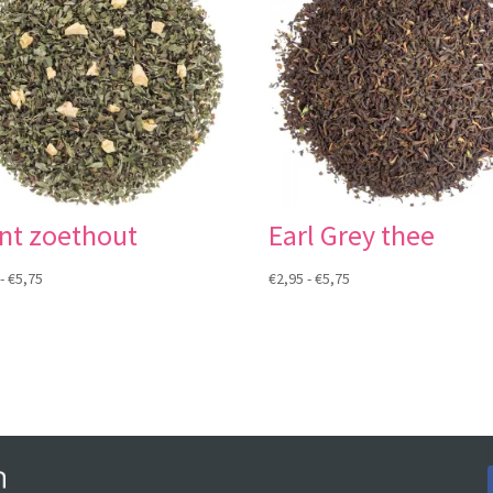
nt zoethout
Earl Grey thee
Prijsklasse:
Prijsklasse:
-
€
5,75
€
2,95
-
€
5,75
€2,95
€2,95
tot
tot
€5,75
€5,75