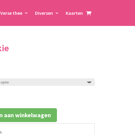
Verse thee
Diversen
Kaarten
kie
klasse:
n aan winkelwagen
n