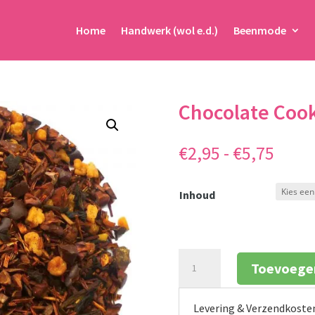
Home
Handwerk (wol e.d.)
Beenmode
Chocolate Coo
Prijs
€
2,95
-
€
5,75
€2,95
tot
Inhoud
€5,75
Chocolate
Toevoege
Cookie
aantal
Levering & Verzendkoste