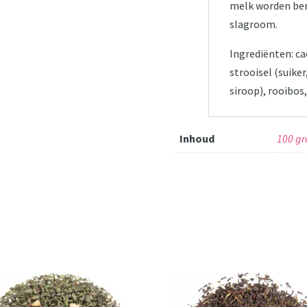
melk worden bere
slagroom.
Ingrediënten: c
strooisel (suike
siroop), rooibo
Inhoud
100 g