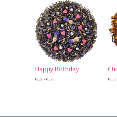
Happy Birthday
Ch
Prijsklasse:
€
2,95
-
€
5,75
€
2,95
€2,95
tot
€5,75