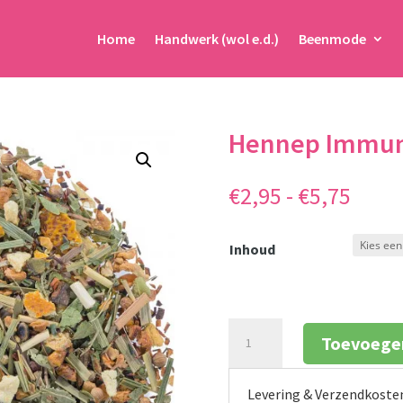
Home
Handwerk (wol e.d.)
Beenmode
Hennep Immun
Prijs
€
2,95
-
€
5,75
€2,95
tot
Inhoud
€5,75
Hennep
Toevoege
Immunity
aantal
Levering & Verzendkoste