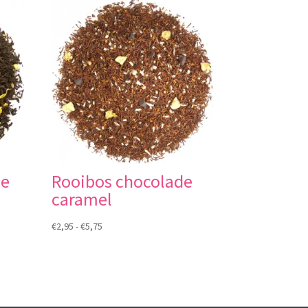
ee
Rooibos chocolade
caramel
Prijsklasse:
€
2,95
-
€
5,75
€2,95
tot
€5,75