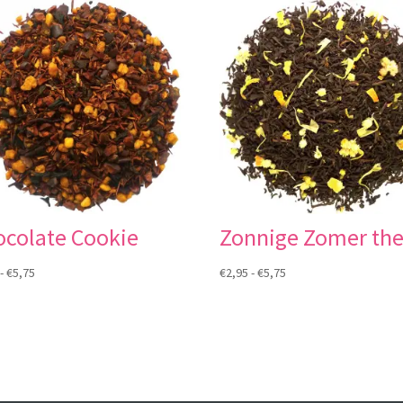
ocolate Cookie
Zonnige Zomer th
Prijsklasse:
Prijsklasse:
-
€
5,75
€
2,95
-
€
5,75
€2,95
€2,95
tot
tot
€5,75
€5,75