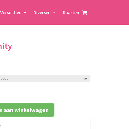
Verse thee
Diversen
Kaarten
ity
klasse:
n aan winkelwagen
n