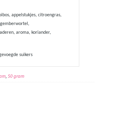
ibos, appelstukjes, citroengras,
, gemberwortel,
aderen, aroma, koriander,
egevoegde suikers
ram
,
50 gram