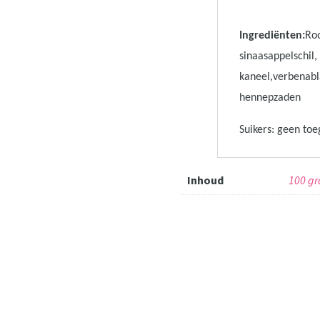
Ingrediënten:
Roo
sinaasappelschil
kaneel,verbenabl
hennepzaden
Suikers: geen to
Inhoud
100 g