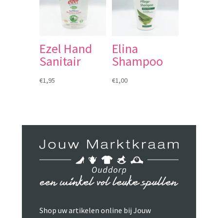
Ezel Hand
Elina
Sanitair
Shampoo
€
1,95
€
1,00
Shop uw artikelen online bij Jouw