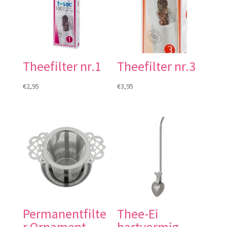
Theefilter nr.1
Theefilter nr.3
€
2,95
€
3,95
Permanentfilte
Thee-Ei
r Ornament
hartvormig