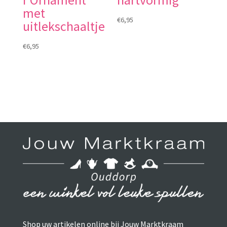
met
€
6,95
uitlekschaaltje
€
6,95
Shop uw artikelen online bij Jouw Marktkraam